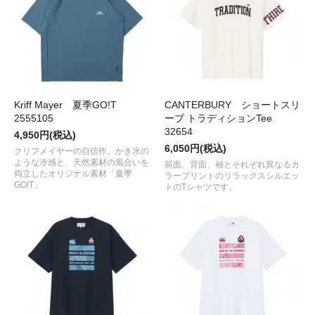
Kriff Mayer 夏季GO!T
CANTERBURY ショートスリ
2555105
ーブ トラディションTee
32654
4,950円(税込)
6,050円(税込)
クリフメイヤーの自信作。かき氷の
ような冷感と、天然素材の風合いを
前面、背面、袖とそれぞれ異なるカ
両立したオリジナル素材「夏季
ラープリントのリラックスシルエッ
GO!T」
トのTシャツです。