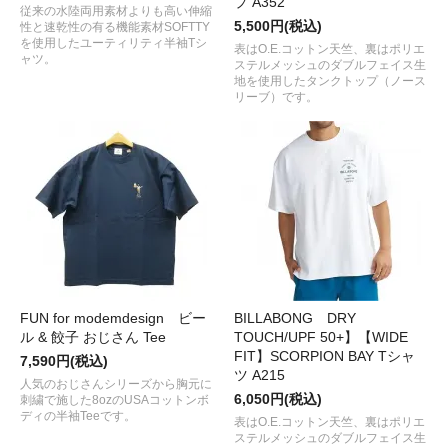
プ A352
従来の水陸両用素材よりも高い伸縮
5,500円(税込)
性と速乾性の有る機能素材SOFTTY
を使用したユーティリティ半袖Tシ
表はO.E.コットン天竺、裏はポリエ
ャツ。
ステルメッシュのダブルフェイス生
地を使用したタンクトップ（ノース
リーブ）です。
FUN for modemdesign ビー
BILLABONG DRY
ル & 餃子 おじさん Tee
TOUCH/UPF 50+】【WIDE
FIT】SCORPION BAY Tシャ
7,590円(税込)
ツ A215
人気のおじさんシリーズから胸元に
6,050円(税込)
刺繍で施した8ozのUSAコットンボ
ディの半袖Teeです。
表はO.E.コットン天竺、裏はポリエ
ステルメッシュのダブルフェイス生