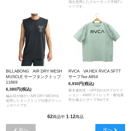
地を使用したクルーネック半袖Tシ
ャツです。
BILLABONG AIR DRY MESH
RVCA VA HEX RVCA SFTT
MUSCLE サーフタンクトップ
サーフTee A854
11869
6,930円(税込)
6,380円(税込)
吸水速乾性・UPF30のUVプロテク
ション・4WAYストレッチ・耐塩素
編み目が細かいAIR DRY MESHを
性を備えたサーフTeeです。
使用したタンクトップ仕様のラッシ
ュガードです。
62
1
12
商品中
-
商品
前へ
次へ