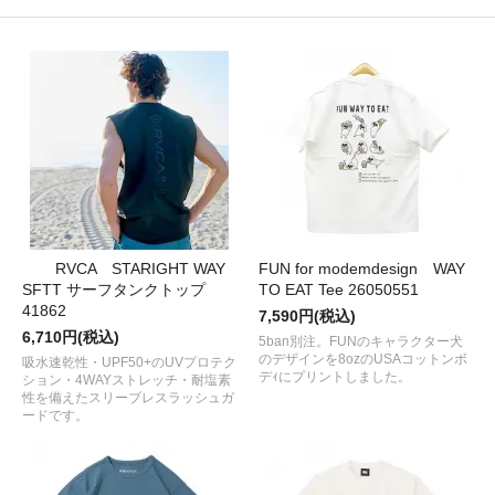
RVCA STARIGHT WAY
FUN for modemdesign WAY
SFTT サーフタンクトップ
TO EAT Tee 26050551
41862
7,590円(税込)
6,710円(税込)
5ban別注。FUNのキャラクター犬
のデザインを8ozのUSAコットンボ
吸水速乾性・UPF50+のUVプロテク
デｨにプリントしました。
ション・4WAYストレッチ・耐塩素
性を備えたスリーブレスラッシュガ
ードです。