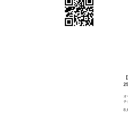
【
2
オ
チ
8