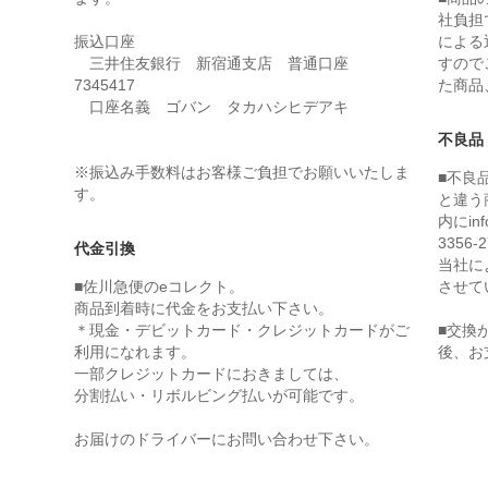
社負担
振込口座
による
三井住友銀行 新宿通支店 普通口座
すので
7345417
た商品
口座名義 ゴバン タカハシヒデアキ
不良品
※振込み手数料はお客様ご負担でお願いいたしま
■不良
す。
と違う
内にin
3356
代金引換
当社に
■佐川急便のeコレクト。
させて
商品到着時に代金をお支払い下さい。
＊現金・デビットカード・クレジットカードがご
■交換
利用になれます。
後、お
一部クレジットカードにおきましては、
分割払い・リボルビング払いが可能です。
お届けのドライバーにお問い合わせ下さい。