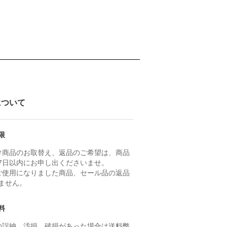
について
限
け商品のお取替え、返品のご希望は、商品
7日以内にお申し出くださいませ。
ご使用になりました商品、セール品の返品
ません。
料
の誤納、汚損、破損があった場合は送料弊