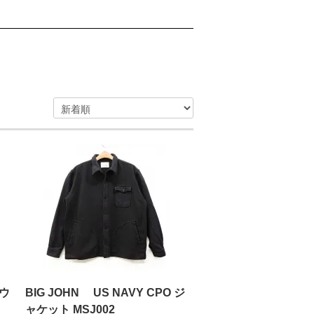
マウ
BIG JOHN US NAVY CPO ジ
ャケット MSJ002