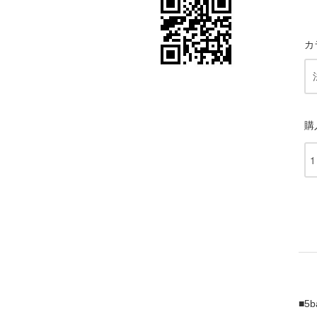
カ
購
■5