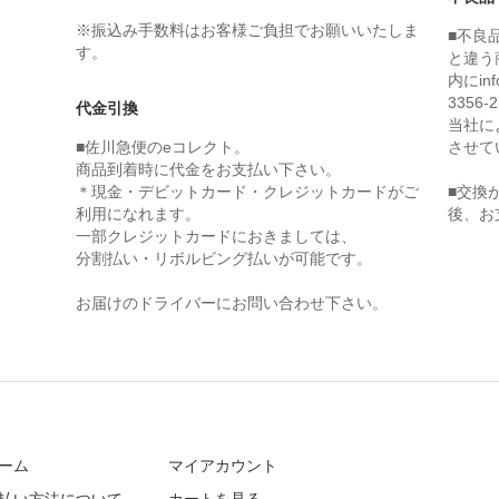
※振込み手数料はお客様ご負担でお願いいたしま
■不良
す。
と違う
内にin
3356
代金引換
当社に
■佐川急便のeコレクト。
させて
商品到着時に代金をお支払い下さい。
＊現金・デビットカード・クレジットカードがご
■交換
利用になれます。
後、お
一部クレジットカードにおきましては、
分割払い・リボルビング払いが可能です。
お届けのドライバーにお問い合わせ下さい。
ーム
マイアカウント
払い方法について
カートを見る