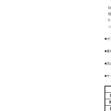
5
祭
5.
シ
■
■素
■洗
■