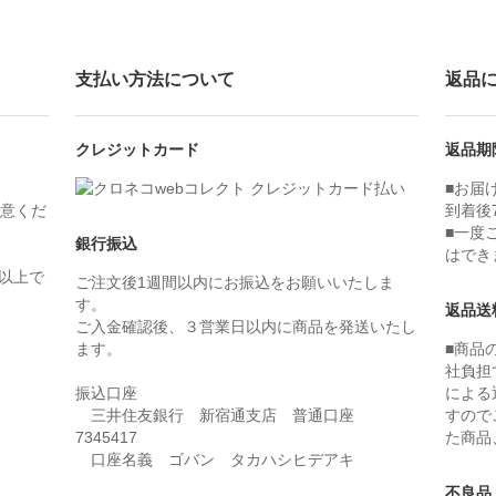
支払い方法について
返品
クレジットカード
返品期
■お届
意くだ
到着後
■一度
銀行振込
はでき
）以上で
ご注文後1週間以内にお振込をお願いいたしま
す。
返品送
ご入金確認後、３営業日以内に商品を発送いたし
ます。
■商品
社負担
振込口座
による
三井住友銀行 新宿通支店 普通口座
すので
7345417
た商品
口座名義 ゴバン タカハシヒデアキ
不良品