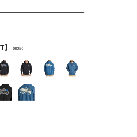
IT】
00250