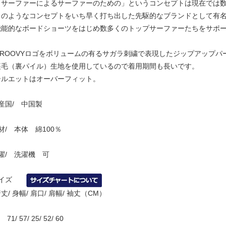
サーファーによるサーファーのための」というコンセプトは現在では
のようなコンセプトをいち早く打ち出した先駆的なブランドとして有
能的なボードショーツをはじめ数多くのトップサーファーたちをサポー
ROOVYロゴをボリュームの有るサガラ刺繍で表現したジップアップパ
毛（裏パイル）生地を使用しているので着用期間も長いです。
ルエットはオーバーフィット。
産国/ 中国製
素材/ 本体 綿100％
濯/ 洗濯機 可
サイズ
/ 身幅/ 肩口/ 肩幅/ 袖丈（CM）
1/ 57/ 25/ 52/ 60