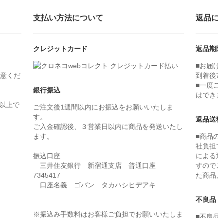
支払い方法について
返品
クレジットカード
返品期
■お届
意くだ
到着後
■一度
銀行振込
はでき
）以上で
ご注文後1週間以内にお振込をお願いいたしま
す。
返品送
ご入金確認後、３営業日以内に商品を発送いたし
ます。
■商品
社負担
振込口座
による
三井住友銀行 新宿通支店 普通口座
すので
7345417
た商品
口座名義 ゴバン タカハシヒデアキ
不良品
※振込み手数料はお客様ご負担でお願いいたしま
■不良