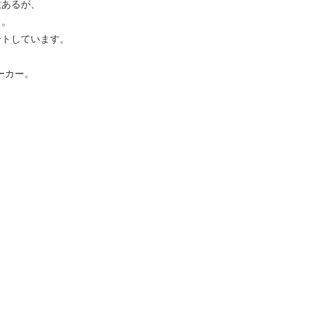
数あるが、
名。
トしています。
ーカー。