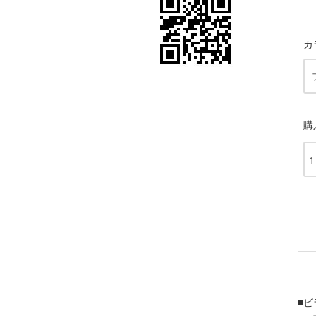
カ
購
■ビ