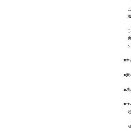
「
こ
機
G
裏
シ
■生
■
■洗
■
着丈
M 7