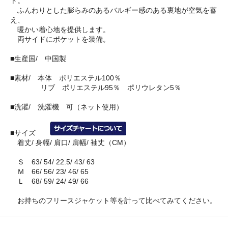
ト。
ふんわりとした膨らみのあるバルギー感のある裏地が空気を蓄
え、
暖かい着心地を提供します。
両サイドにポケットを装備。
■生産国/ 中国製
■素材/ 本体 ポリエステル100％
リブ ポリエステル95％ ポリウレタン5％
■洗濯/ 洗濯機 可（ネット使用）
■サイズ
着丈/ 身幅/ 肩口/ 肩幅/ 袖丈（CM）
Ｓ 63/ 54/ 22.5/ 43/ 63
Ｍ 66/ 56/ 23/ 46/ 65
Ｌ 68/ 59/ 24/ 49/ 66
お持ちのフリースジャケット等を計って比べてみてください。