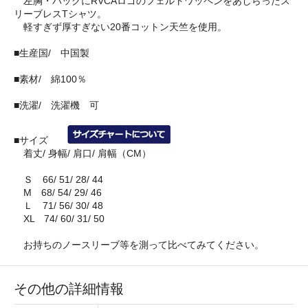
左胸・バックにRVCAロゴのフェルトワッペンをあしらったス
リーブレスTシャツ。
軽すぎず厚すぎない20番コットン天竺を使用。
■生産国/ 中国製
■素材/ 綿100％
■洗濯/ 洗濯機 可
■サイズ
着丈/ 身幅/ 肩口/ 肩幅（CM）
Ｓ 66/ 51/ 28/ 44
M 68/ 54/ 29/ 46
Ｌ 71/ 56/ 30/ 48
XL 74/ 60/ 31/ 50
お持ちのノースリーブ等を測って比べてみてください。
その他の詳細情報