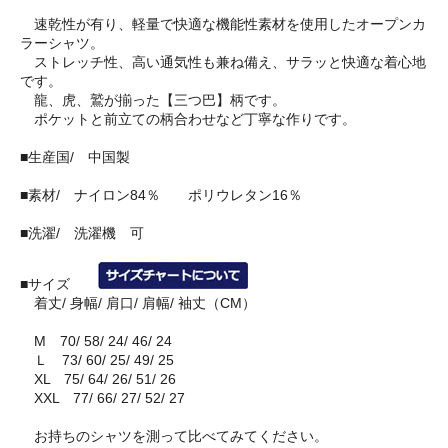
速乾性が有り、軽量で快適な機能性素材を使用したオープンカ
ラーシャツ。
ストレッチ性、高い通気性も兼ね備え、サラッと快適な着心地
です。
龍、虎、鷲が揃った【三つ巴】柄です。
ポケットと前立ての柄合わせなど丁寧な作りです。
■生産国/ 中国製
■素材/ ナイロン84％ ポリウレタン16％
■洗濯/ 洗濯機 可
■サイズ
着丈/ 身幅/ 肩口/ 肩幅/ 袖丈（CM）
M 70/ 58/ 24/ 46/ 24
Ｌ 73/ 60/ 25/ 49/ 25
XL 75/ 64/ 26/ 51/ 26
XXL 77/ 66/ 27/ 52/ 27
お持ちのシャツを測って比べてみてください。